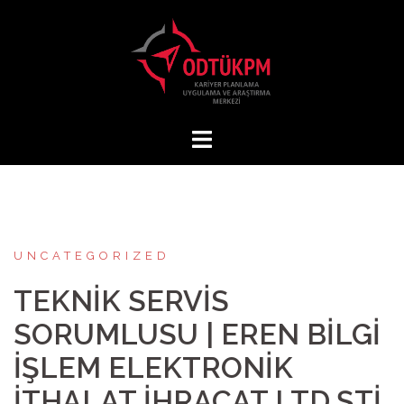
Skip
to
content
UNCATEGORIZED
TEKNİK SERVİS
SORUMLUSU | EREN BİLGİ
İŞLEM ELEKTRONİK
İTHALAT İHRACAT LTD.ŞTİ