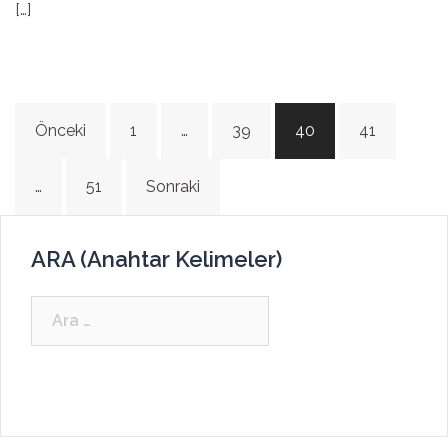
[…]
Yazı
Önceki
1
…
39
40
41
dolaşımı
…
51
Sonraki
ARA (Anahtar Kelimeler)
Arama: