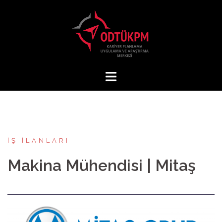
İçeriğe
atla
İŞ İLANLARI
Makina Mühendisi | Mitaş