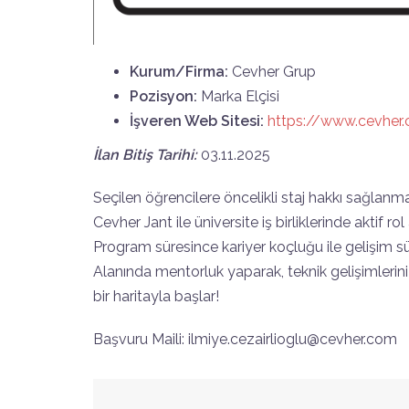
Kurum/Firma:
Cevher Grup
Pozisyon:
Marka Elçisi
İşveren Web Sitesi:
https://www.cevher
İlan Bitiş Tarihi:
03.11.2025
Seçilen öğrencilere öncelikli staj hakkı sağlanma
Cevher Jant ile üniversite iş birliklerinde aktif
Program süresince kariyer koçluğu ile gelişim sü
Alanında mentorluk yaparak, teknik gelişimlerin
bir haritayla başlar!
Başvuru Maili: ilmiye.cezairlioglu@cevher.com