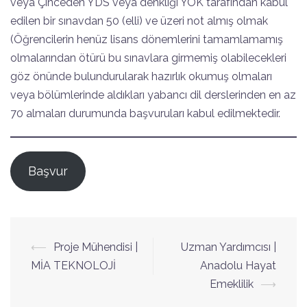
veya Çinceden YDS veya denkliği YÖK tarafından kabul
edilen bir sınavdan 50 (elli) ve üzeri not almış olmak
(Öğrencilerin henüz lisans dönemlerini tamamlamamış
olmalarından ötürü bu sınavlara girmemiş olabilecekleri
göz önünde bulundurularak hazırlık okumuş olmaları
veya bölümlerinde aldıkları yabancı dil derslerinden en az
70 almaları durumunda başvuruları kabul edilmektedir.
Başvur
Yazı
⟵
Proje Mühendisi |
Uzman Yardımcısı |
dolaşımı
MİA TEKNOLOJİ
Anadolu Hayat
Emeklilik
⟶