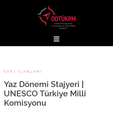
İçeriğe
atla
STAJ İLANLARI
Yaz Dönemi Stajyeri |
UNESCO Türkiye Millî
Komisyonu